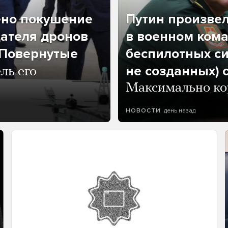
ено покушение
Путин произве
дателя дронов
в военном кома
«Повернутые
беспилотных си
не созданных) 
ль его
Максимально кор
день назад
НОВОСТИ