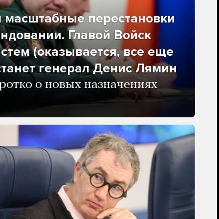
л масштабные перестановки
ндовании. Главой Войск
стем (оказывается, все еще
станет генерал Денис Лямин
отко о новых назначениях