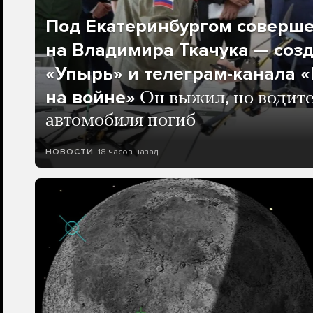
Под Екатеринбургом соверш
на Владимира Ткачука — соз
«Упырь» и телеграм-канала 
на войне»
Он выжил, но водите
автомобиля погиб
18 часов назад
НОВОСТИ