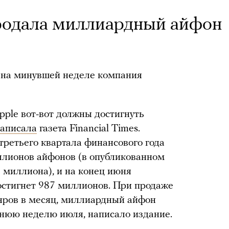
родала миллиардный айфон
о на минувшей неделе компания
pple вот-вот должны достигнуть
аписала
газета Financial Times.
третьего квартала финансового года
ллионов айфонов (в опубликованном
9 миллиона), и на конец июня
остигнет 987 миллионов. При продаже
яров в месяц, миллиардный айфон
днюю неделю июля, написало издание.