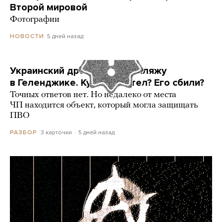
Второй мировой
Фотографии
5 дней назад
НОВОСТИ
Украинский дрон попал по пляжу
в Геленджике. Куда он летел? Его сбили?
Точных ответов нет. Но недалеко от места
ЧП находится объект, который могла защищать
ПВО
3 карточки
5 дней назад
РАЗБОР