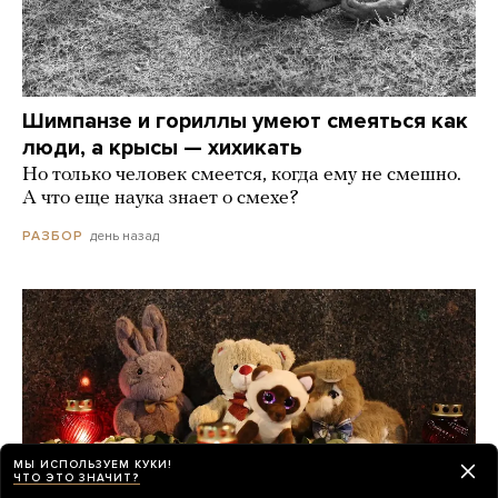
Шимпанзе и гориллы умеют смеяться как
люди, а крысы — хихикать
Но только человек смеется, когда ему не смешно.
А что еще наука знает о смехе?
день назад
РАЗБОР
МЫ ИСПОЛЬЗУЕМ КУКИ!
ЧТО ЭТО ЗНАЧИТ?