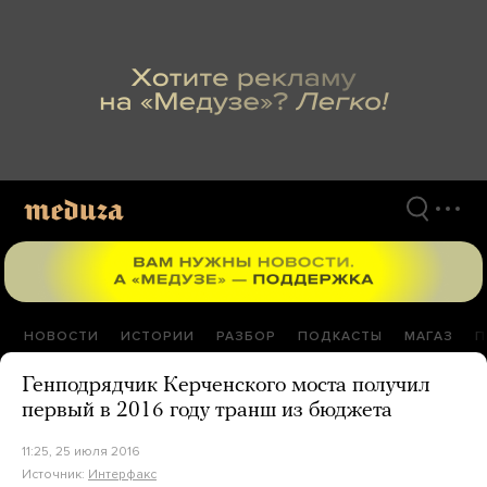
Перейти
к
материалам
НОВОСТИ
ИСТОРИИ
РАЗБОР
ПОДКАСТЫ
МАГАЗ
П
Генподрядчик Керченского моста получил
первый в 2016 году транш из бюджета
11:25, 25 июля 2016
Источник:
Интерфакс