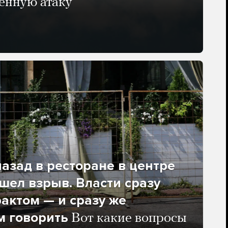
енную атаку
азад в ресторане в центре
ел взрыв. Власти сразу
рактом — и сразу же
м говорить
Вот какие вопросы