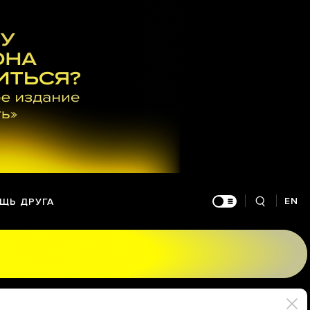
EN
ЩЬ ДРУГА