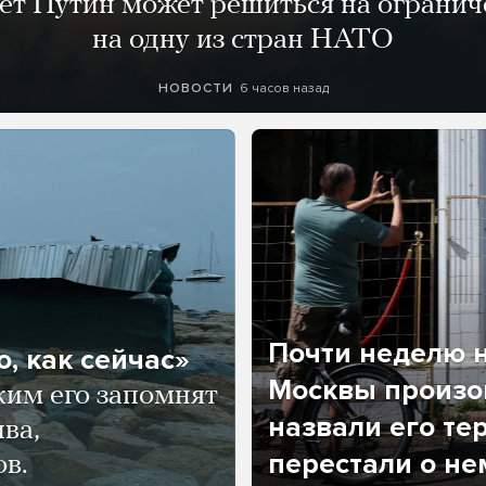
лет Путин может решиться на огранич
на одну из стран НАТО
6 часов назад
НОВОСТИ
Почти неделю н
, как сейчас»
Москвы произош
ким его запомнят
назвали его те
ва,
перестали о не
ов.