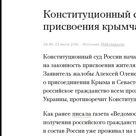
Конституционный с
присвоения крымча
06:46, 22 июля 2016
Источник:
РИА Новости
Конституционный суд России нача
на законность присвоения жителя
Заявитель жалобы Алексей Оленев
о присоединении Крыма и Севаст
российское гражданство всем пр
Украины, противоречит Конститу
Как ранее
писала
газета «Ведомос
получения российского гражданс
в состав России уже проживал на 