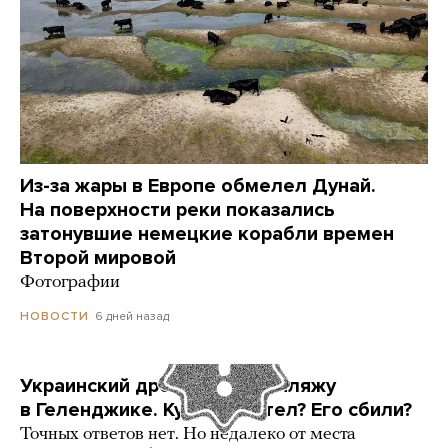
Из-за жары в Европе обмелел Дунай.
На поверхности реки показались
затонувшие немецкие корабли времен
Второй мировой
Фотографии
6 дней назад
НОВОСТИ
Украинский дрон попал по пляжу
в Геленджике. Куда он летел? Его сбили?
Точных ответов нет. Но недалеко от места