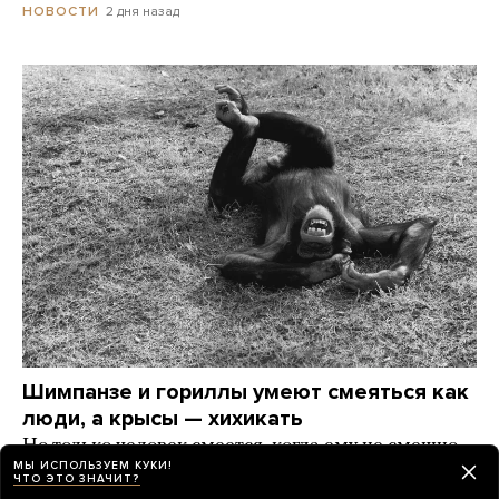
2 дня назад
НОВОСТИ
Шимпанзе и гориллы умеют смеяться как
люди, а крысы — хихикать
Но только человек смеется, когда ему не смешно.
МЫ ИСПОЛЬЗУЕМ КУКИ!
А что еще наука знает о смехе?
ЧТО ЭТО ЗНАЧИТ?