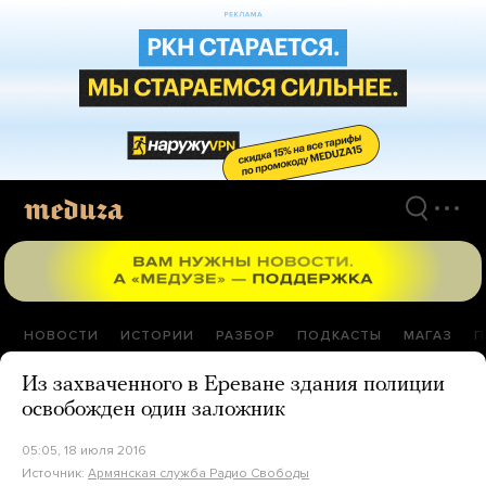
Перейти
к
материалам
НОВОСТИ
ИСТОРИИ
РАЗБОР
ПОДКАСТЫ
МАГАЗ
П
Из захваченного в Ереване здания полиции
освобожден один заложник
05:05, 18 июля 2016
Источник:
Армянская служба Радио Свободы