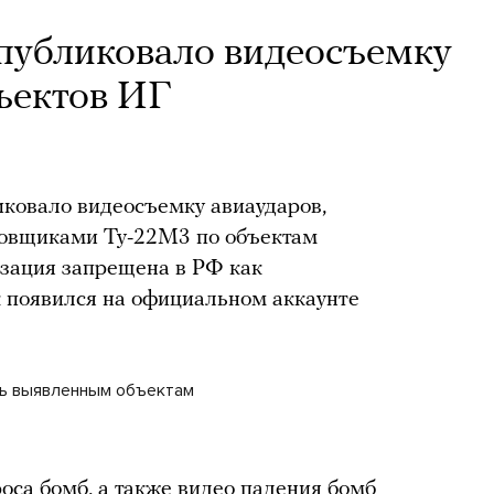
убликовало видеоcъемку
ъектов ИГ
ковало видеосъемку авиаударов,
овщиками Ту-22М3 по объектам
изация запрещена в РФ как
к появился на официальном аккаунте
вь выявленным объектам
роса бомб, а также видео падения бомб