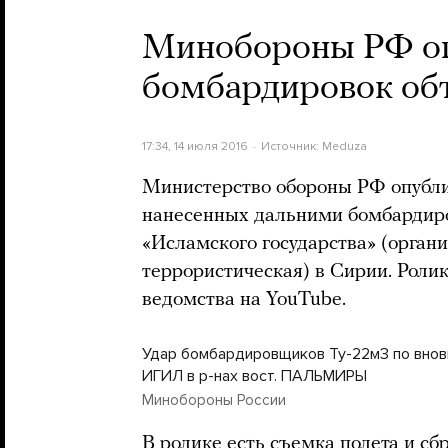
Минобороны РФ оп
бомбардировок об
17:34, 14 июля 2016
Источник:
Meduza
Министерство обороны РФ опубли
нанесенных дальними бомбардир
«Исламского государства» (орган
террористическая) в Сирии. Роли
ведомства на YouTube.
Удар бомбардировщиков Ту-22м3 по вно
ИГИЛ в р-нах вост. ПАЛЬМИРЫ
Минобороны России
В ролике есть съемка полета и сб