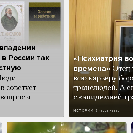
 владении
 в России так
«Психиатрия в
астную
времена»
Отец 
Люди
всю карьеру бор
в советует
транслюдей. А е
и вопросы
с «эпидемией тр
5 часов назад
ИСТОРИИ