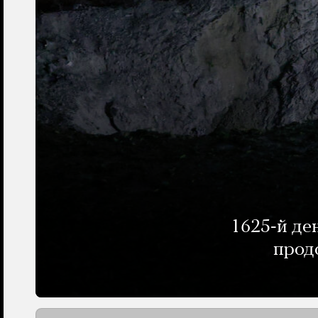
1625-й де
прод