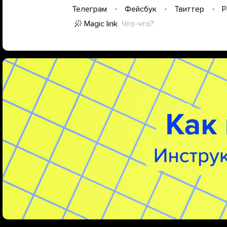
Телеграм
Фейсбук
Твиттер
P
Magic link
Что-что?