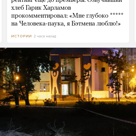
рейтинг еще до премьеры. Озвучивший
хлеб Гарик Харламов
прокомментировал: «Мне глубоко *****
на Человека-паука, я Бэтмена люблю!»
2 часа назад
ИСТОРИИ