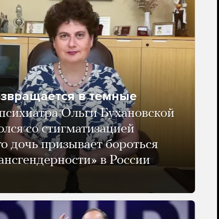
озвращается в темные
психиатра Ольги Бухановской
олся со стигматизацией
го дочь призывает бороться
ансгендерности» в России