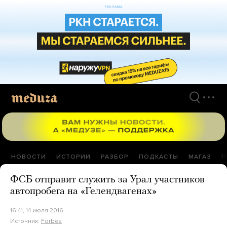
Перейти
к
материалам
НОВОСТИ
ИСТОРИИ
РАЗБОР
ПОДКАСТЫ
МАГАЗ
П
ФСБ отправит служить за Урал участников
автопробега на «Гелендвагенах»
16:41, 14 июля 2016
Источник:
Forbes