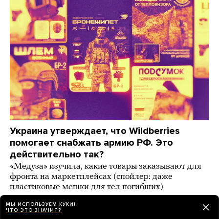
Украина утверждает, что Wildberries
помогает снабжать армию РФ. Это
действительно так?
«Медуза» изучила, какие товары заказывают для
фронта на маркетплейсах (спойлер: даже
пластиковые мешки для тел погибших)
6 дней назад
ИСТОРИИ
МЫ ИСПОЛЬЗУЕМ КУКИ!
ЧТО ЭТО ЗНАЧИТ?