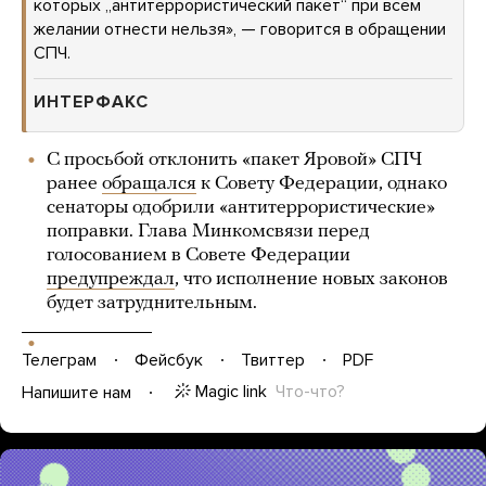
которых „антитеррористический пакет“ при всем
желании отнести нельзя», — говорится в обращении
СПЧ.
ИНТЕРФАКС
С просьбой отклонить «пакет Яровой» СПЧ
ранее
обращался
к Совету Федерации, однако
сенаторы одобрили «антитеррористические»
поправки. Глава Минкомсвязи перед
голосованием в Совете Федерации
предупреждал
, что исполнение новых законов
будет затруднительным.
Телеграм
Фейсбук
Твиттер
PDF
Magic link
Что-что?
Напишите нам