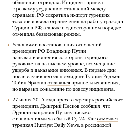
обвинения отрицала. Инцидент привел
к резкому ухудшению отношений между
странами: РФ сократила импорт турецких
товаров и ввела ограничения на работу граждан
Турции в РФ, а также в одностороннем порядке
отменила безвизовый режим.
Условиями восстановления отношений
президент РФ Владимир Путин
называл извинения со стороны турецкого
руководства на высшем уровне, возмещение
ущерба и наказание виновных. В первые дни
после случившегося президент Турции Реджеп
Тайип Эрдоган
отказался
принести извинения,
но
выразил
сожаление по поводу инцидента.
27 июня 2016 года пресс-секретарь российского
президента Дмитрий Песков
сообщил
, что
Эрдоган направил Путину письмо
с извинениями за сбитый Су-24. Как
отмечает
турецкая Hurriyet Daily News, в российской