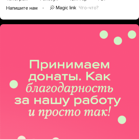
Magic link
Что-что?
Напишите нам