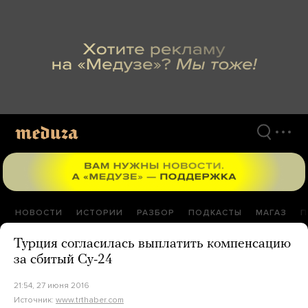
Перейти
к
материалам
НОВОСТИ
ИСТОРИИ
РАЗБОР
ПОДКАСТЫ
МАГАЗ
П
Турция согласилась выплатить компенсацию
за сбитый Су-24
21:54, 27 июня 2016
Источник:
www.trthaber.com