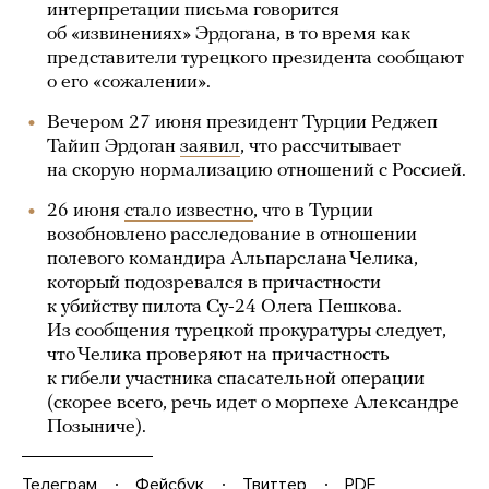
интерпретации письма говорится
об «извинениях» Эрдогана, в то время как
представители турецкого президента сообщают
о его «сожалении».
Вечером 27 июня президент Турции Реджеп
Тайип Эрдоган
заявил
, что рассчитывает
на скорую нормализацию отношений с Россией.
26 июня
стало известно
, что в Турции
возобновлено расследование в отношении
полевого командира Альпарслана Челика,
который подозревался в причастности
к убийству пилота Су-24 Олега Пешкова.
Из сообщения турецкой прокуратуры следует,
что Челика проверяют на причастность
к гибели участника спасательной операции
(скорее всего, речь идет о морпехе Александре
Позыниче).
Телеграм
Фейсбук
Твиттер
PDF