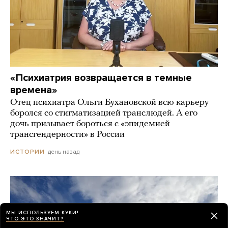
«Психиатрия возвращается в темные
времена»
Отец психиатра Ольги Бухановской всю карьеру
боролся со стигматизацией транслюдей. А его
дочь призывает бороться с «эпидемией
трансгендерности» в России
день назад
ИСТОРИИ
МЫ ИСПОЛЬЗУЕМ КУКИ!
ЧТО ЭТО ЗНАЧИТ?