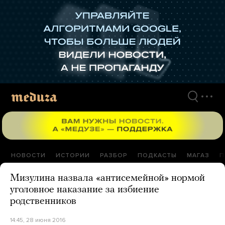
Перейти
к
материалам
НОВОСТИ
ИСТОРИИ
РАЗБОР
ПОДКАСТЫ
МАГАЗ
П
Мизулина назвала «антисемейной» нормой
уголовное наказание за избиение
родственников
14:45, 28 июня 2016