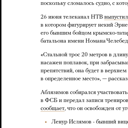
поскольку сломалось судно, с кот
26 июня телеканал НТВ
выпустил
в котором фигурирует некий Эрн
его бывшим бойцом крымско-тата
батальона имени Номана Челебед
«Стальной трос 20 метров в длину
насажен поплавок, при забрасыван
препятствий, она будет в верхнем
в определенное место», — расска
Аблязимов собирался участвовать 
в ФСБ и передал записи тренирово
сообщает
, что он освобожден от у
Ленур Ислямов - бывший виц