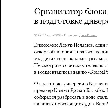
Организатор блока
в подготовке диве
10:45, 27 июня 2016
Источник:
Крым.Реалии
Бизнесмен Ленур Ислямов, один 
отверг обвинения в подготовке д
мы, дети что ли, какими тросами 
Не смотрите советских телеканал
в комментарии изданию «Крым.Реа
О подготовке диверсии в Керчен
премьер Крыма Руслан Бальбек. 
собирался разбросать в воде стал
на винты проходящих судов. Бальб