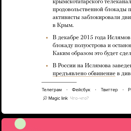
крымскотатарского телеканал
продовольственной блокады по
активисты заблокировали дви
в Крым.
В декабре 2015 года Ислямо
блокаду полуострова и остан
Каким образом это будет сдел
В России на Ислямова заведен
предъявлено обвинение
в див
Телеграм
Фейсбук
Твиттер
P
Magic link
Что-что?