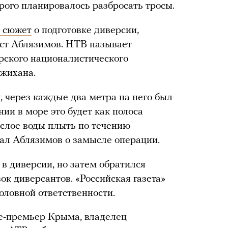
орого планировалось разбросать тросы.
 сюжет
о подготовке диверсии,
ест Аблязимов. НТВ называет
рского националистического
жихана.
, через каждые два метра на него был
ии в море это будет как полоса
 слое воды плыть по течению
зал Аблязимов о замысле операции.
в диверсии, но затем обратился
к диверсантов. «Российская газета»
головной ответственности.
е-премьер Крыма, владелец