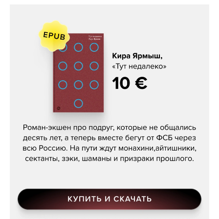
Кира Ярмыш, «Тут недалеко»