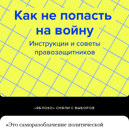
«ЯБЛОКО» СНЯЛИ С ВЫБОРОВ
«Это саморазоблачение политической