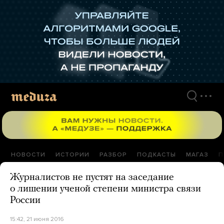
Перейти
к
материалам
НОВОСТИ
ИСТОРИИ
РАЗБОР
ПОДКАСТЫ
МАГАЗ
П
Журналистов не пустят на заседание
о лишении ученой степени министра связи
России
15:42, 21 июня 2016