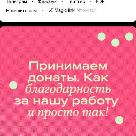
Телеграм
Фейсбук
Твиттер
PDF
Magic link
Что-что?
Напишите нам