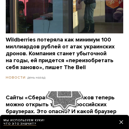
Wildberries потеряла как минимум 100
миллиардов рублей от атак украинских
дронов. Компания станет убыточной
на годы, ей придется «переизобретать
себя заново», пишет The Bell
день назад
НОВОСТИ
Сайты «Сбера» и других банков теперь
можно открыть только в российских
браузерах. Это опасно? И какой браузер
выбрать?
МЫ ИСПОЛЬЗУЕМ КУКИ!
ЧТО ЭТО ЗНАЧИТ?
Короткая инструкция для тех, кто опасается