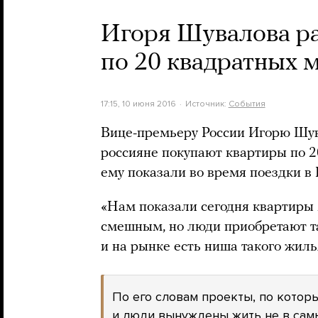
Игоря Шувалова р
по 20 квадратных 
17:15, 10 июня 2016
Источник:
События
Вице-премьеру России Игорю Шув
россияне покупают квартиры по 2
ему показали во время поездки в 
«Нам показали сегодня квартиры 
смешным, но люди приобретают та
и на рынке есть ниша такого жил
По его словам проекты, по котор
и люди вынуждены жить не в сам