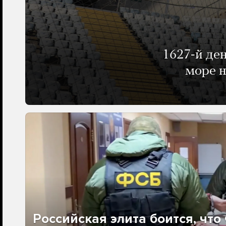
1627-й де
море н
Российская элита боится, чт