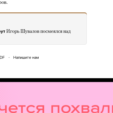
ров.
рут
Игорь Шувалов посмеялся над
DF
Напишите нам