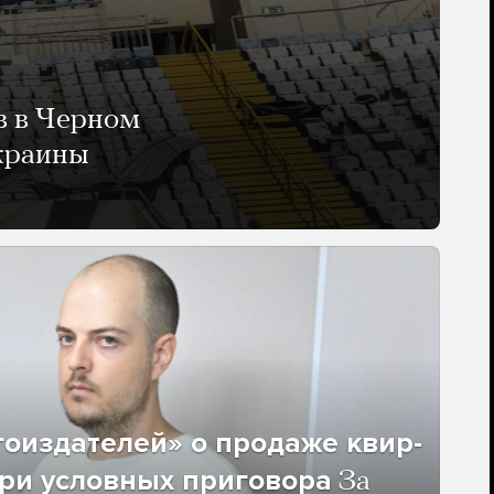
в в Черном
Украины
гоиздателей» о продаже квир-
ри условных приговора
За