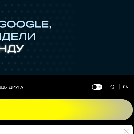
EN
ЩЬ ДРУГА