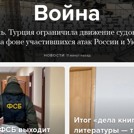
Война
нь. Турция ограничила движение судо
а фоне участившихся атак России и 
11 минут назад
НОВОСТИ
Итог «дела кни
о ФСБ выходит
литературы — т