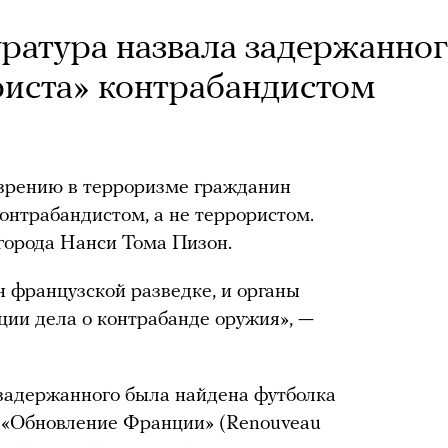
ратура назвала задержанно
риста» контрабандистом
зрению в терроризме гражданин
контрабандистом, а не террористом.
 города Нанси Тома Пизон.
н французской разведке, и органы
ии дела о контрабанде оружия», —
 задержанного была найдена футболка
и «Обновление Франции» (Renouveau