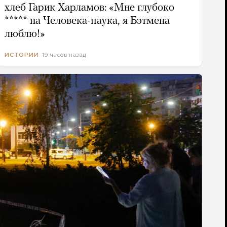
хлеб Гарик Харламов: «Мне глубоко
***** на Человека-паука, я Бэтмена
люблю!»
19 часов назад
ИСТОРИИ