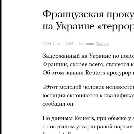
Французская проку
на Украине «терро
21:04, 7 июня 2016
Источник:
Reuters
Задержанный на Украине по подо
Франции, скорее всего, является 
Об этом заявил Reuters прокурор
«Этот молодой человек неизвесте
юстиции склоняются к квалификац
сообщил он.
По данным Reuters, при обыске у
с логотипом ультраправой парти