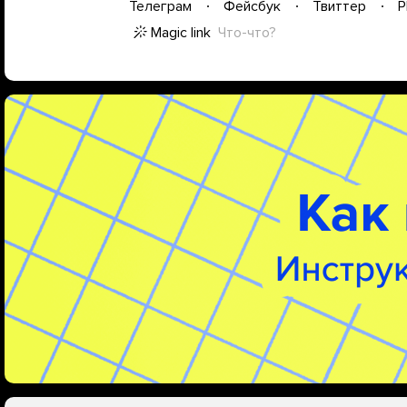
Телеграм
Фейсбук
Твиттер
P
Magic link
Что-что?