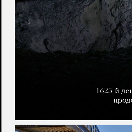
1625-й де
прод