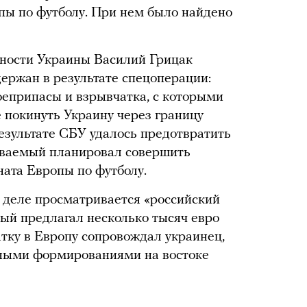
пы по футболу. При нем было найдено
сности Украины Василий Грицак
держан в результате спецоперации:
оеприпасы и взрывчатка, с которыми
 покинуть Украину через границу
результате СБУ удалось предотвратить
реваемый планировал совершить
ната Европы по футболу.
в деле просматривается «российский
мый предлагал несколько тысяч евро
атку в Европу сопровождал украинец,
нными формированиями на востоке