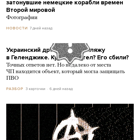
затонувшие немецкие корабли времен
Второй мировой
Фотографии
7 дней назад
НОВОСТИ
Украинский дрон попал по пляжу
в Геленджике. Куда он летел? Его сбили?
Точных ответов нет. Но недалеко от места
ЧП находится объект, который могла защищать
ПВО
3 карточки
6 дней назад
РАЗБОР