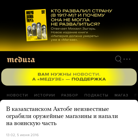
Перейти
к
материалам
НОВОСТИ
ИСТОРИИ
РАЗБОР
ПОДКАСТЫ
МАГАЗ
П
В казахстанском Актобе неизвестные
ограбили оружейные магазины и напали
на воинскую часть
13:02, 5 июня 2016