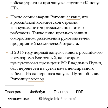
войска утратили при запуске спутник «Канопус-
СТ».
После серии аварий Рогозин
заявил
, что
в российской космической отрасли
«на кульмане с чертежами, по наитию
работают». Также вице-премьер заявил
о моральном разложении руководителей
предприятий космической отрасли.
В 2016 году первый запуск с нового российского
космодрома Восточный, на котором
присутствовал президент РФ Владимир Путин,
был перенесен на сутки из-за неисправного
кабеля. Из-за переноса запуска Путин объявил
Рогозину
выговор
.
Телеграм
Фейсбук
Твиттер
PDF
Magic link
Что-что?
Напишите нам