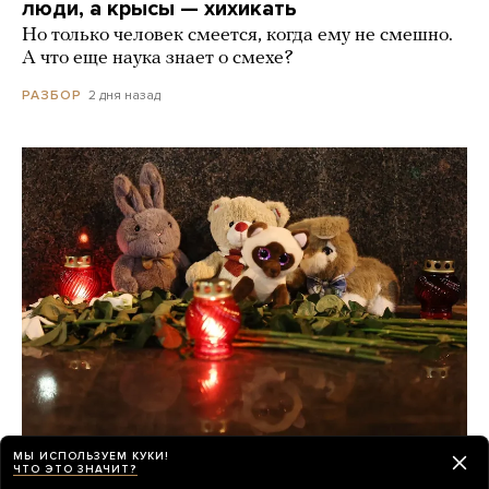
люди, а крысы — хихикать
Но только человек смеется, когда ему не смешно.
А что еще наука знает о смехе?
2 дня назад
РАЗБОР
О погибших при падении украинского
МЫ ИСПОЛЬЗУЕМ КУКИ!
ЧТО ЭТО ЗНАЧИТ?
дрона на пляж в Геленджике по-прежнему