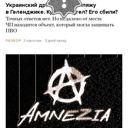
Украинский дрон попал по пляжу
в Геленджике. Куда он летел? Его сбили?
Точных ответов нет. Но недалеко от места
ЧП находится объект, который могла защищать
ПВО
3 карточки
5 дней назад
РАЗБОР