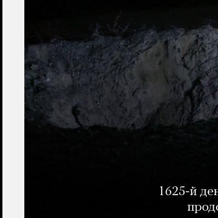
1625-й де
прод