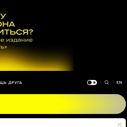
EN
ЩЬ ДРУГА