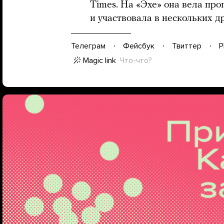
Times. На «Эхе» она вела пр
и участвовала в нескольких д
Телеграм
Фейсбук
Твиттер
P
Magic link
Что-что?