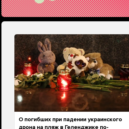
О погибших при падении украинского
дрона на пляж в Геленджике по-