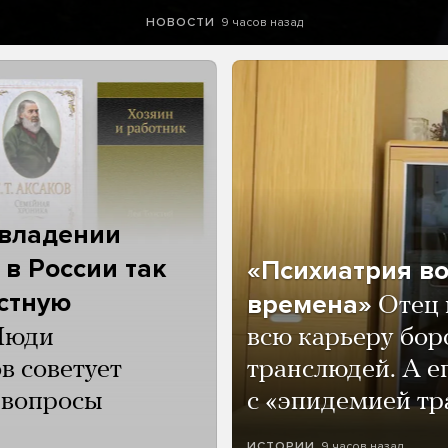
9 часов назад
НОВОСТИ
 владении
 в России так
«Психиатрия в
астную
времена»
Отец 
Люди
всю карьеру бор
в советует
транслюдей. А е
и вопросы
с «эпидемией тр
9 часов назад
ИСТОРИИ