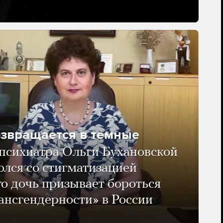
озвращается в темные
психиатра Ольги Бухановской
олся со стигматизацией
го дочь призывает бороться
ансгендерности» в России