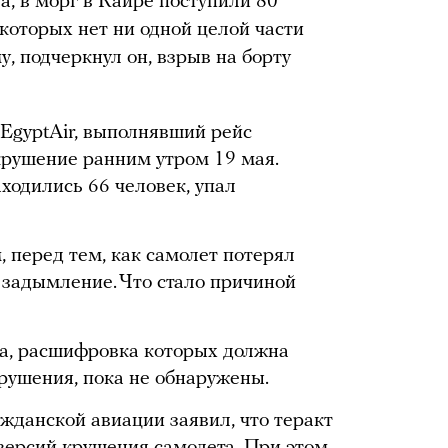
а, в морг в Каире поступили 80
которых нет ни одной целой части
у, подчеркнул он, взрыв на борту
EgyptAir, выполнявший рейс
крушение ранним утром 19 мая.
аходились 66 человек, упал
перед тем, как самолет потерял
о задымление. Что стало причиной
а, расшифровка которых должна
рушения, пока не обнаружены.
жданской авиации заявил, что теракт