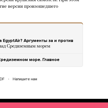
 версий крушения самолета. При этом
угие версии произошедшего
 EgyptAir? Аргументы за и против
 над Средиземным морем
 Средиземном море. Главное
DF
Напишите нам