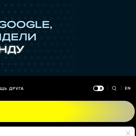
EN
ЩЬ ДРУГА