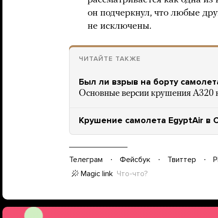
рассматривается как одна из
он подчеркнул, что любые др
не исключены.
ЧИТАЙТЕ ТАКЖЕ
Был ли взрыв на борту самолета
Основные версии крушения А320
Крушение самолета EgyptAir в
Телеграм
Фейсбук
Твиттер
P
Magic link
Что-что?