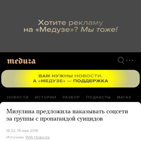
Перейти
к
материалам
НОВОСТИ
ИСТОРИИ
РАЗБОР
ПОДКАСТЫ
МАГАЗ
П
Мизулина предложила наказывать соцсети
за группы с пропагандой суицидов
16:22, 16 мая 2016
Источник:
РИА Новости