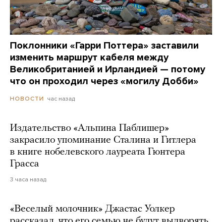
Поклонники «Гарри Поттера» заставили
изменить маршрут кабеля между
Великобританией и Ирландией — потому
что он проходил через «могилу Добби»
час назад
НОВОСТИ
Издательство «Альпина Паблишер»
закрасило упоминание Сталина и Гитлера
в книге нобелевского лауреата Гюнтера
Грасса
3 часа назад
«Веселый молочник» Джастас Уолкер
рассказал, что его семью не будут выдворять