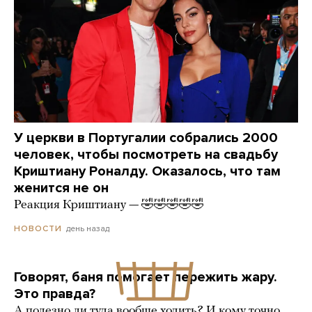
У церкви в Португалии собрались 2000
человек, чтобы посмотреть на свадьбу
Криштиану Роналду. Оказалось, что там
женится не он
Реакция Криштиану — 🤣🤣🤣🤣🤣
день назад
НОВОСТИ
Говорят, баня помогает пережить жару.
Это правда?
А полезно ли туда вообще ходить? И кому точно