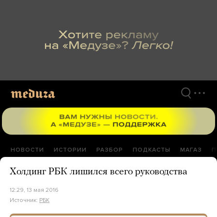
Перейти
к
материалам
НОВОСТИ
ИСТОРИИ
РАЗБОР
ПОДКАСТЫ
МАГАЗ
П
Холдинг РБК лишился всего руководства
12:29, 13 мая 2016
Источник:
РБК