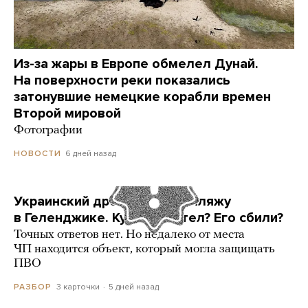
Из-за жары в Европе обмелел Дунай.
На поверхности реки показались
затонувшие немецкие корабли времен
Второй мировой
Фотографии
6 дней назад
НОВОСТИ
Украинский дрон попал по пляжу
в Геленджике. Куда он летел? Его сбили?
Точных ответов нет. Но недалеко от места
ЧП находится объект, который могла защищать
ПВО
3 карточки
5 дней назад
РАЗБОР