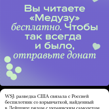
WSJ: разведка США связала с Россией
беспилотник со взрывчаткой, найденный
в Лейпциге рядом с украинским самолетом