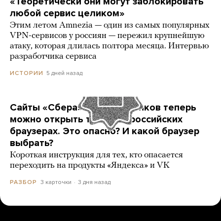
«Теоретически они могут заблокировать
любой сервис целиком»
Этим летом Amnezia — один из самых популярных
VPN-сервисов у россиян — пережил крупнейшую
атаку, которая длилась полтора месяца. Интервью
разработчика сервиса
5 дней назад
ИСТОРИИ
Сайты «Сбера» и других банков теперь
можно открыть только в российских
браузерах. Это опасно? И какой браузер
выбрать?
Короткая инструкция для тех, кто опасается
переходить на продукты «Яндекса» и VK
3 карточки
3 дня назад
РАЗБОР