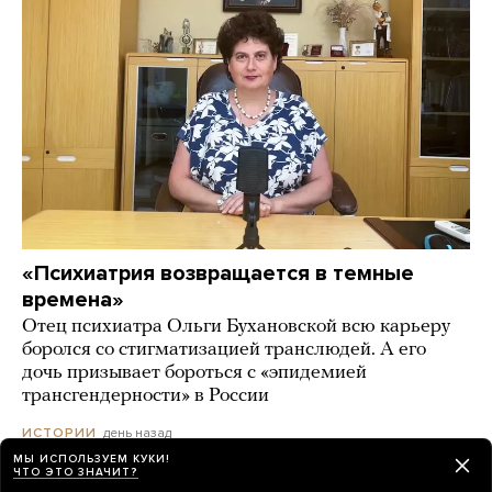
«Психиатрия возвращается в темные
времена»
Отец психиатра Ольги Бухановской всю карьеру
боролся со стигматизацией транслюдей. А его
дочь призывает бороться с «эпидемией
трансгендерности» в России
день назад
ИСТОРИИ
МЫ ИСПОЛЬЗУЕМ КУКИ!
ЧТО ЭТО ЗНАЧИТ?