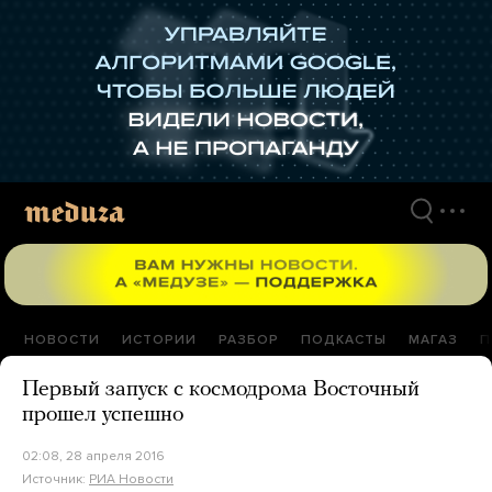
Перейти
к
материалам
НОВОСТИ
ИСТОРИИ
РАЗБОР
ПОДКАСТЫ
МАГАЗ
П
Первый запуск с космодрома Восточный
прошел успешно
02:08, 28 апреля 2016
Источник:
РИА Новости