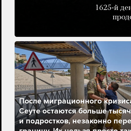
1625-й де
прод
После миграционного кризис
Сеуте остаются больше тысяч
и подростков, незаконно пер
границу. Их нельзя просто та