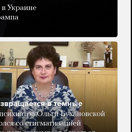
 в Украине
рампа
озвращается в темные
психиатра Ольги Бухановской
олся со стигматизацией