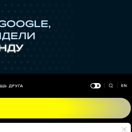
EN
ЩЬ ДРУГА