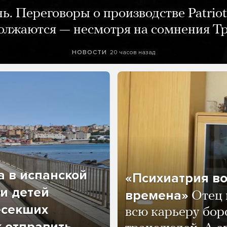
нь. Переговоры о производстве Patriot
олжаются — несмотря на сомнения Т
20 часов назад
НОВОСТИ
а в испанской
«Психиатрия в
и детей
времена»
Отец 
есекших
всю карьеру бор
к отправить