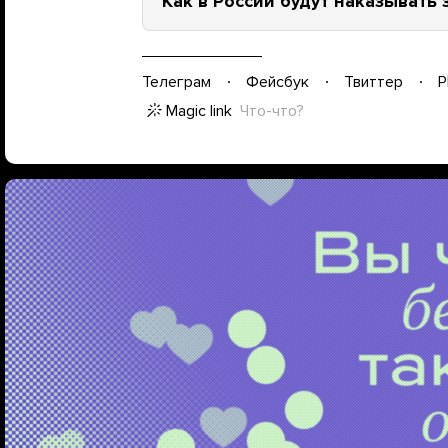
Как в России будут наказывать
Телеграм
Фейсбук
Твиттер
P
Magic link
Что-что?