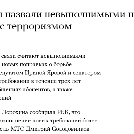
ы назвали невыполнимыми 
 с терроризмом
й связи считают невыполнимыми
в новых поправках о борьбе
депутатом Ириной Яровой и сенатором
требовании в течение трех лет
бщениях абонентов, а также
ений.
 Дорохина сообщила РБК, что
 выполнение новых требований более
итель МТС Дмитрий Солодовников