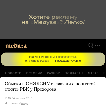
Перейти
к
материалам
НОВОСТИ
ИСТОРИИ
РАЗБОР
ПОДКАСТЫ
МАГАЗ
П
Обыски в ОНЭКСИМе связали с попыткой
отнять РБК у Прохорова
13:16, 14 апреля 2016
Источник:
Дождь