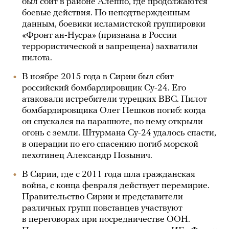
был сбит в районе Алеппо, где продолжаются
боевые действия. По неподтвержденным
данным, боевики исламистской группировки
«Фронт ан-Нусра» (признана в России
террористической и запрещена) захватили
пилота.
В ноябре 2015 года в Сирии был сбит
российский бомбардировщик Су-24. Его
атаковали истребители турецких ВВС. Пилот
бомбардировщика Олег Пешков погиб: когда
он спускался на парашюте, по нему открыли
огонь с земли. Штурмана Су-24 удалось спасти,
в операции по его спасению погиб морской
пехотинец Александр Позынич.
В Сирии, где с 2011 года шла гражданская
война, с конца февраля действует перемирие.
Правительство Сирии и представители
различных групп повстанцев участвуют
в переговорах при посредничестве ООН.