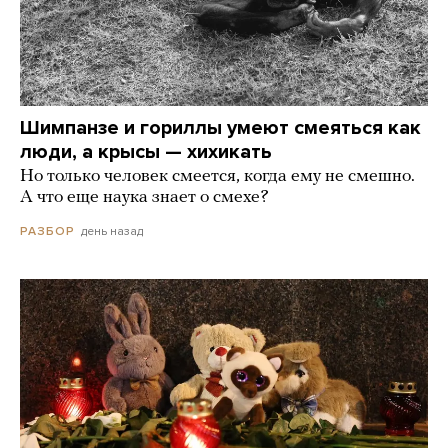
Шимпанзе и гориллы умеют смеяться как
люди, а крысы — хихикать
Но только человек смеется, когда ему не смешно.
А что еще наука знает о смехе?
день назад
РАЗБОР