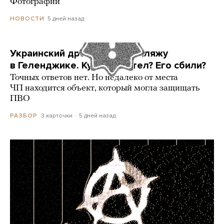
Фотографии
5 дней назад
НОВОСТИ
Украинский дрон попал по пляжу
в Геленджике. Куда он летел? Его сбили?
Точных ответов нет. Но недалеко от места
ЧП находится объект, который могла защищать
ПВО
3 карточки
5 дней назад
РАЗБОР