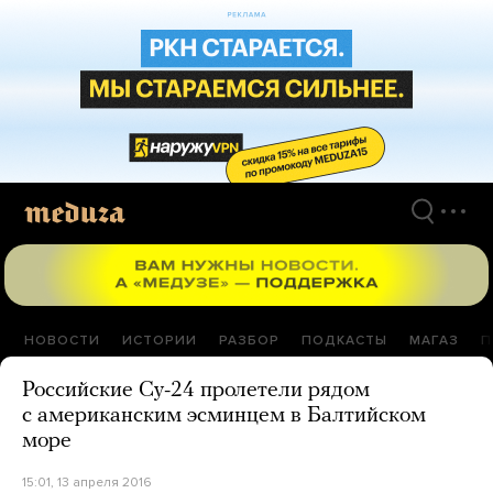
Перейти
к
материалам
НОВОСТИ
ИСТОРИИ
РАЗБОР
ПОДКАСТЫ
МАГАЗ
П
Российские Су-24 пролетели рядом
с американским эсминцем в Балтийском
море
15:01, 13 апреля 2016