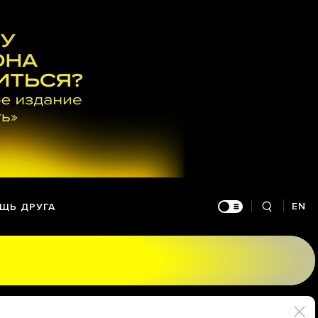
EN
ЩЬ ДРУГА