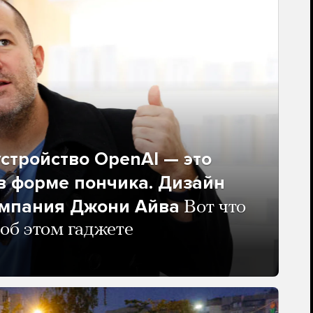
стройство OpenAI — это
в форме пончика. Дизайн
омпания Джони Айва
Вот что
 об этом гаджете