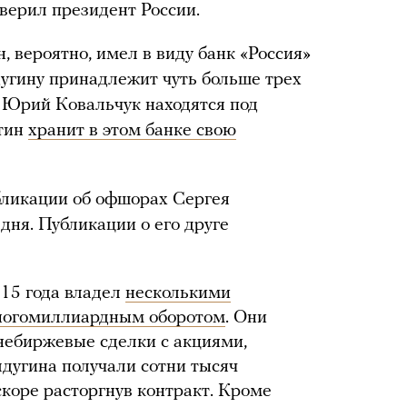
аверил президент России.
, вероятно, имел в виду банк «Россия»
угину принадлежит чуть больше трех
и Юрий Ковальчук находятся под
тин
хранит в этом банке свою
убликации об офшорах Сергея
 дня. Публикации о его друге
015 года владел
несколькими
ногомиллиардным оборотом
. Они
небиржевые сделки с акциями,
дугина получали сотни тысяч
скоре расторгнув контракт. Кроме