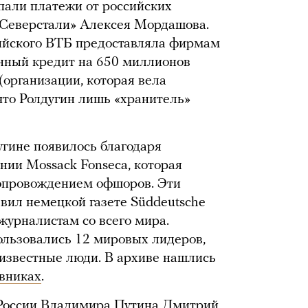
упали платежи от российских
 «Северстали» Алексея Мордашова.
сийского ВТБ предоставляла фирмам
нный кредит на 650 миллионов
организации, которая вела
что Ролдугин лишь «хранитель»
угине появилось благодаря
ии Mossack Fonseca, которая
сопровождением офшоров. Эти
вил немецкой газете Süddeutsche
 журналистам со всего мира.
ользовались 12 мировых лидеров,
 известные люди. В архиве нашлись
овниках
.
 России Владимира Путина Дмитрий