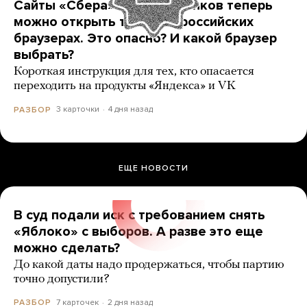
Сайты «Сбера» и других банков теперь
можно открыть только в российских
браузерах. Это опасно? И какой браузер
выбрать?
Короткая инструкция для тех, кто опасается
переходить на продукты «Яндекса» и VK
3 карточки
4 дня назад
РАЗБОР
ЕЩЕ НОВОСТИ
В суд подали иск с требованием снять
«Яблоко» с выборов. А разве это еще
можно сделать?
До какой даты надо продержаться, чтобы партию
точно допустили?
7 карточек
2 дня назад
РАЗБОР