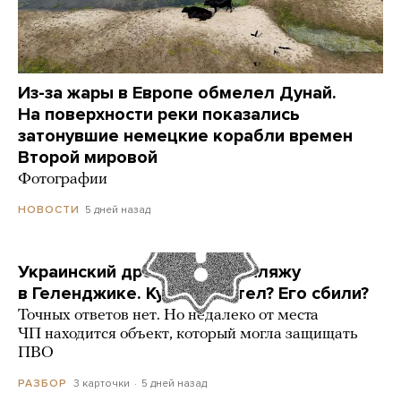
Из-за жары в Европе обмелел Дунай.
На поверхности реки показались
затонувшие немецкие корабли времен
Второй мировой
Фотографии
5 дней назад
НОВОСТИ
Украинский дрон попал по пляжу
в Геленджике. Куда он летел? Его сбили?
Точных ответов нет. Но недалеко от места
ЧП находится объект, который могла защищать
ПВО
3 карточки
5 дней назад
РАЗБОР