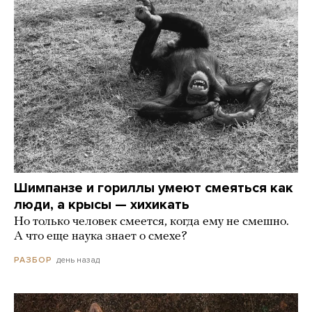
Шимпанзе и гориллы умеют смеяться как
люди, а крысы — хихикать
Но только человек смеется, когда ему не смешно.
А что еще наука знает о смехе?
день назад
РАЗБОР