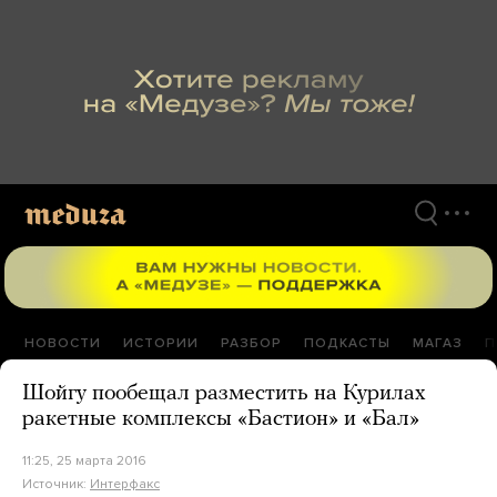
Перейти
к
материалам
НОВОСТИ
ИСТОРИИ
РАЗБОР
ПОДКАСТЫ
МАГАЗ
П
Шойгу пообещал разместить на Курилах
ракетные комплексы «Бастион» и «Бал»
11:25, 25 марта 2016
Источник:
Интерфакс