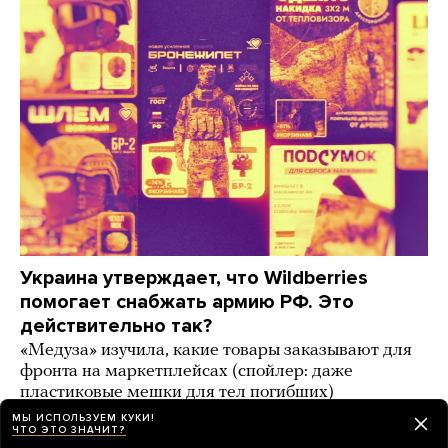
Украина утверждает, что Wildberries
помогает снабжать армию РФ. Это
действительно так?
«Медуза» изучила, какие товары заказывают для
фронта на маркетплейсах (спойлер: даже
пластиковые мешки для тел погибших)
МЫ ИСПОЛЬЗУЕМ КУКИ!
3 дня назад
ИСТОРИИ
ЧТО ЭТО ЗНАЧИТ?