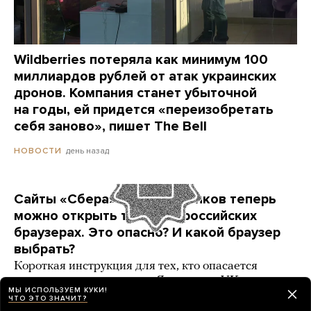
Wildberries потеряла как минимум 100
миллиардов рублей от атак украинских
дронов. Компания станет убыточной
на годы, ей придется «переизобретать
себя заново», пишет The Bell
день назад
НОВОСТИ
Сайты «Сбера» и других банков теперь
можно открыть только в российских
браузерах. Это опасно? И какой браузер
выбрать?
Короткая инструкция для тех, кто опасается
переходить на продукты «Яндекса» и VK
МЫ ИСПОЛЬЗУЕМ КУКИ!
ЧТО ЭТО ЗНАЧИТ?
3 карточки
день назад
РАЗБОР