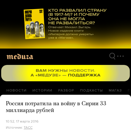
Перейти
к
материалам
НОВОСТИ
ИСТОРИИ
РАЗБОР
ПОДКАСТЫ
МАГАЗ
П
Россия потратила на войну в Сирии 33
миллиарда рублей
10:52, 17 марта 2016
Источник:
ТАСС