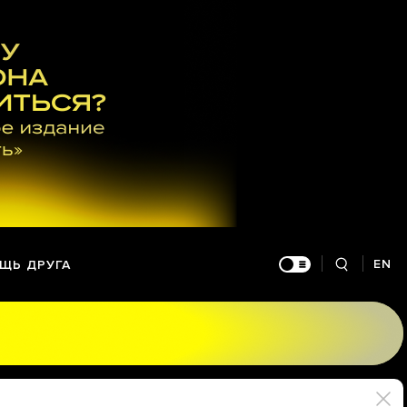
EN
ЩЬ ДРУГА