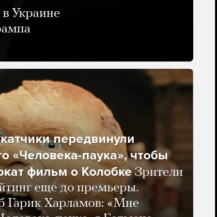
 в Украине
рампа
окатчики передвинули
о «Человека-паука», чтобы
окат фильм о Колобке
Зрители
йтинг еще до премьеры.
б Гарик Харламов: «Мне