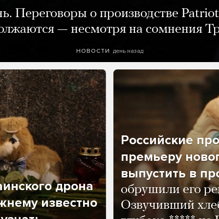
нь. Переговоры о производстве Patriot
олжаются — несмотря на сомнения Т
день назад
НОВОСТИ
Российские пр
премьеру новог
выпустить в пр
аинского дрона
обрушили его ре
жнему известно
Озвучивший хле