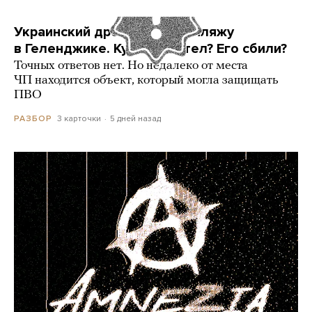
Украинский дрон попал по пляжу
в Геленджике. Куда он летел? Его сбили?
Точных ответов нет. Но недалеко от места
ЧП находится объект, который могла защищать
ПВО
3 карточки
5 дней назад
РАЗБОР