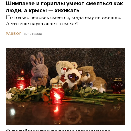
Шимпанзе и гориллы умеют смеяться как
люди, а крысы — хихикать
Но только человек смеется, когда ему не смешно.
А что еще наука знает о смехе?
день назад
РАЗБОР