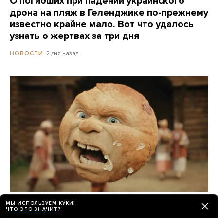
О погибших при падении украинского
дрона на пляж в Геленджике по-прежнему
известно крайне мало. Вот что удалось
узнать о жертвах за три дня
2 дня назад
НОВОСТИ
Российские прокатчики передвинули
МЫ ИСПОЛЬЗУЕМ КУКИ!
ЧТО ЭТО ЗНАЧИТ?
премьеру нового «Человека-паука»,