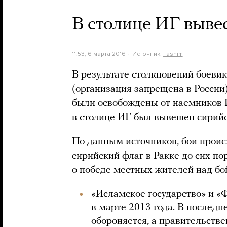
В столице ИГ выве
11:53, 6 марта 2016
Источник:
Tasnim
В результате столкновений боеви
(организация запрещена в России
были освобождены от наемников И
в столице ИГ был вывешен сирий
По данным источников, бои проис
сирийский флаг в Ракке до сих по
о победе местных жителей над бо
«Исламское государство» и «
в марте 2013 года. В послед
обороняется, а правительств