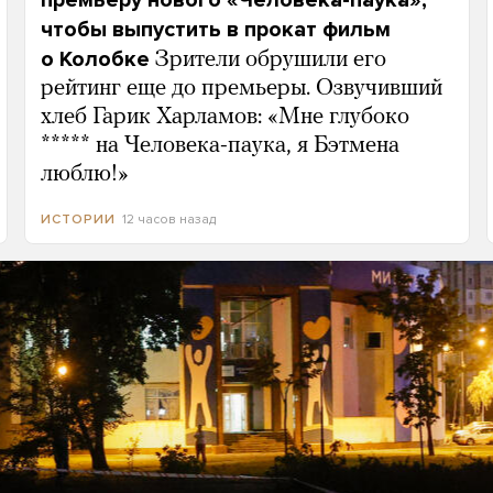
премьеру нового «Человека-паука»,
чтобы выпустить в прокат фильм
о Колобке
Зрители обрушили его
рейтинг еще до премьеры. Озвучивший
хлеб Гарик Харламов: «Мне глубоко
***** на Человека-паука, я Бэтмена
люблю!»
12 часов назад
ИСТОРИИ