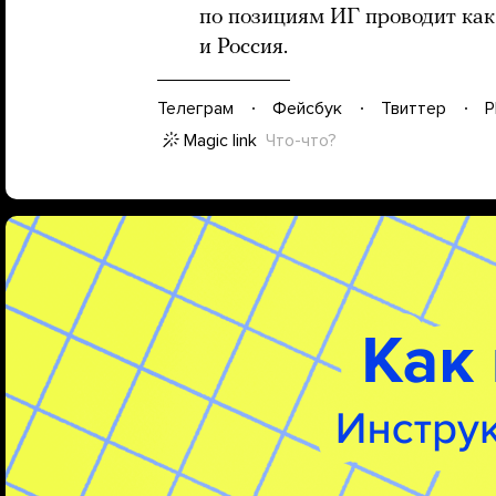
по позициям ИГ проводит как
и Россия.
Телеграм
Фейсбук
Твиттер
P
Magic link
Что-что?