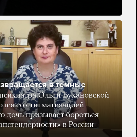
озвращается в темные
психиатра Ольги Бухановской
олся со стигматизацией
го дочь призывает бороться
ансгендерности» в России