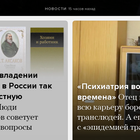
15 часов назад
НОВОСТИ
 владении
 в России так
«Психиатрия в
астную
времена»
Отец 
Люди
всю карьеру бор
в советует
транслюдей. А е
и вопросы
с «эпидемией тр