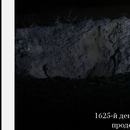
1625-й де
прод