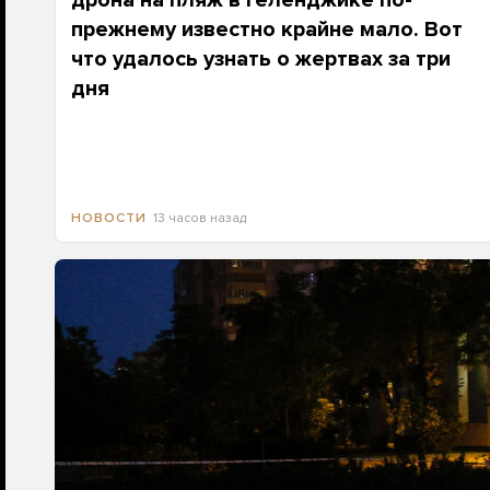
дрона на пляж в Геленджике по-
прежнему известно крайне мало. Вот
что удалось узнать о жертвах за три
дня
13 часов назад
НОВОСТИ