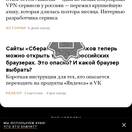
VPN-сервисов у россиян — пережил крупнейшую
атаку, которая длилась полтора месяца. Интервью
разработчика сервиса
6 дней назад
ИСТОРИИ
Сайты «Сбера» и других банков теперь
можно открыть только в российских
браузерах. Это опасно? И какой браузер
выбрать?
Короткая инструкция для тех, кто опасается
переходить на продукты «Яндекса» и VK
3 карточки
4 дня назад
РАЗБОР
ЕЩЕ НОВОСТИ
МЫ ИСПОЛЬЗУЕМ КУКИ!
ЧТО ЭТО ЗНАЧИТ?