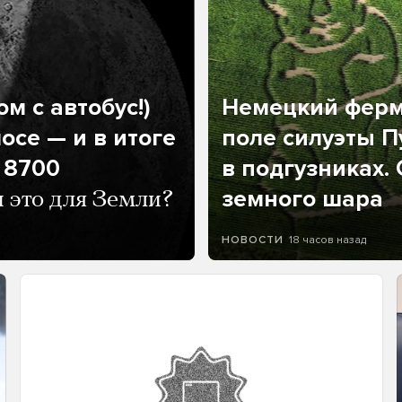
м с автобус!)
Немецкий ферм
осе — и в итоге
поле силуэты П
 8700
в подгузниках.
земного шара
и это для Земли?
18 часов назад
НОВОСТИ