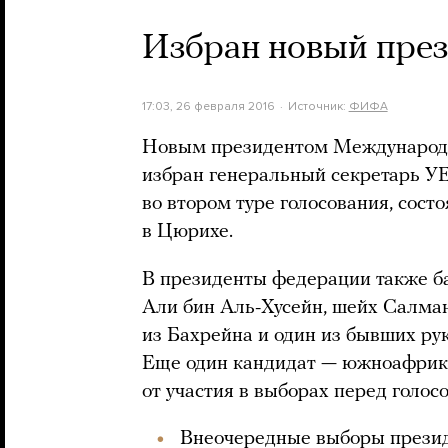
Избран новый пре
17:03, 26 февраля 2016
Источник:
ФИФА
Новым президентом Международ
избран генеральный секретарь 
во втором туре голосования, сос
в Цюрихе.
В президенты федерации также б
Али бин Аль-Хусейн, шейх Салма
из Бахрейна и один из бывших 
Еще один кандидат — южноафрика
от участия в выборах перед голос
Внеочередные выборы прези