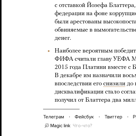
с отставкой Йозефа Блаттера,
федерации на фоне коррупцио
были арестованы высокопос
обвиняемые в вымогательстве
денег.
Наиболее вероятным победит
ФИФА считали главу УЕФА Ми
2015 года Платини вместе с Б
В декабре им назначили вос
впоследствии его
снизили
до 
дисквалификации стало согла
получил от Блаттера два мил
Телеграм
Фейсбук
Твиттер
P
Magic link
Что-что?