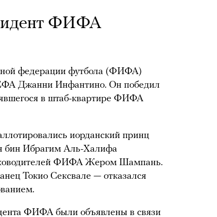
зидент ФИФА
ной федерации футбола (ФИФА)
УЕФА Джанни Инфантино. Он победил
тоявшегося в штаб-квартире ФИФА
аллотировались иорданский принц
н бин Ибрагим Аль-Халифа
руководителей ФИФА Жером Шампань.
нец Токио Сексвале — отказался
ованием.
дента ФИФА были объявлены в связи