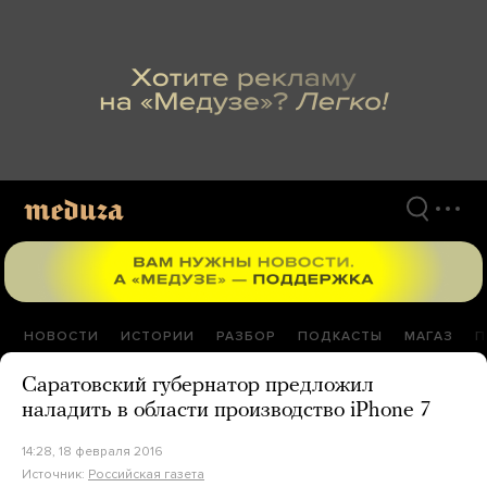
Перейти
к
материалам
НОВОСТИ
ИСТОРИИ
РАЗБОР
ПОДКАСТЫ
МАГАЗ
П
Саратовский губернатор предложил
наладить в области производство iPhone 7
14:28, 18 февраля 2016
Источник:
Российская газета