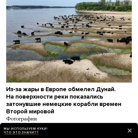
Из-за жары в Европе обмелел Дунай.
На поверхности реки показались
затонувшие немецкие корабли времен
Второй мировой
Фотографии
МЫ ИСПОЛЬЗУЕМ КУКИ!
6 дней назад
НОВОСТИ
ЧТО ЭТО ЗНАЧИТ?