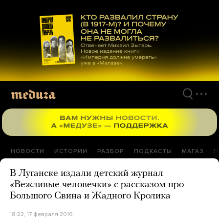
Перейти
к
материалам
НОВОСТИ
ИСТОРИИ
РАЗБОР
ПОДКАСТЫ
МАГАЗ
П
В Луганске издали детский журнал
«Вежливые человечки» с рассказом про
Большого Свина и Жадного Кролика
18:22, 17 февраля 2016