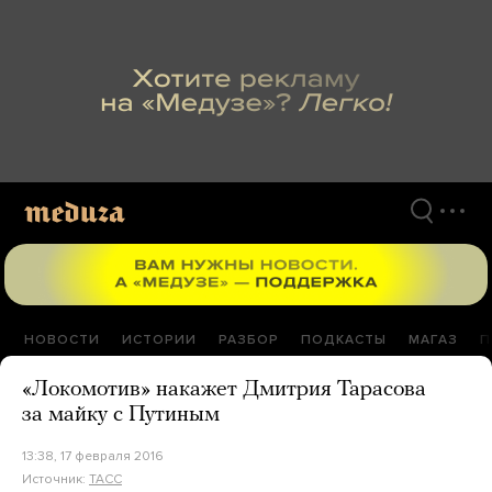
Перейти
к
материалам
НОВОСТИ
ИСТОРИИ
РАЗБОР
ПОДКАСТЫ
МАГАЗ
П
«Локомотив» накажет Дмитрия Тарасова
за майку с Путиным
13:38, 17 февраля 2016
Источник:
ТАСС