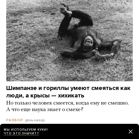
Шимпанзе и гориллы умеют смеяться как
люди, а крысы — хихикать
Но только человек смеется, когда ему не смешно.
А что еще наука знает о смехе?
день назад
РАЗБОР
МЫ ИСПОЛЬЗУЕМ КУКИ!
ЧТО ЭТО ЗНАЧИТ?