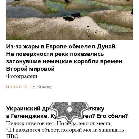
Из-за жары в Европе обмелел Дунай.
На поверхности реки показались
затонувшие немецкие корабли времен
Второй мировой
Фотографии
5 дней назад
НОВОСТИ
Украинский дрон попал по пляжу
в Геленджике. Куда он летел? Его сбили?
Точных ответов нет. Но недалеко от места
ЧП находится объект, который могла защищать
ПВО