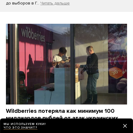
до выборов в Г…
Читать дальше
Wildberries потеряла как минимум 100
миллиардов рублей от атак украинских
дронов. Компания станет убыточной
МЫ ИСПОЛЬЗУЕМ КУКИ!
ЧТО ЭТО ЗНАЧИТ?
на годы, ей придется «переизобретать