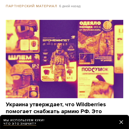
6 дней назад
ПАРТНЕРСКИЙ МАТЕРИАЛ
Украина утверждает, что Wildberries
помогает снабжать армию РФ. Это
действительно так?
МЫ ИСПОЛЬЗУЕМ КУКИ!
ЧТО ЭТО ЗНАЧИТ?
«Медуза» изучила, какие товары заказывают для