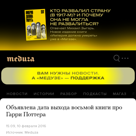
Перейти
к
материалам
НОВОСТИ
ИСТОРИИ
РАЗБОР
ПОДКАСТЫ
МАГАЗ
П
Объявлена дата выхода восьмой книги про
Гарри Поттера
15:09, 10 февраля 2016
Источник:
Meduza