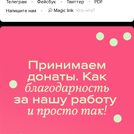
Телеграм
Фейсбук
Твиттер
PDF
Magic link
Что-что?
Напишите нам