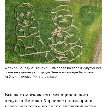
Фермер Бенедикт Люнеманн вырезал на своем кукурузном
поле неподалеку от города Зельм на западе Германии
лабиринт, очерт…
Читать дальше
Martin Meissner / AP / Scanpix / LETA
Бывшего московского муниципального
депутата Кетеван Хараидзе приговорили
к четырем годам по делу о мошенничестве.