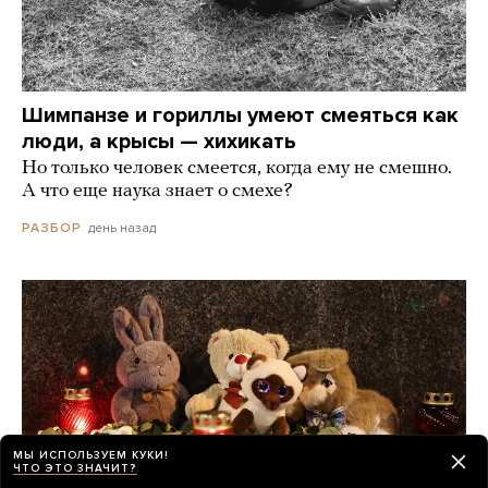
Шимпанзе и гориллы умеют смеяться как
люди, а крысы — хихикать
Но только человек смеется, когда ему не смешно.
А что еще наука знает о смехе?
день назад
РАЗБОР
МЫ ИСПОЛЬЗУЕМ КУКИ!
ЧТО ЭТО ЗНАЧИТ?