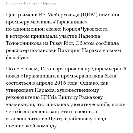
Источник:
Виктория Нарахса
Центр имени Вс. Мейерхольда (ЦИМ) отменил
премьеру мюзикла «Тараканище»
по одноименной сказке Корнея Чуковского,
в котором принимала участие Надежда
Толоконникова из Pussy Riot. Об этом сообщила
режиссер постановки Виктория Нарахса в своем
фейсбуке.
По ее словам, 12 января прошел предпремьерный
показ «Тараканища», а премьера должна была
состояться в апреле 2016 года. Однако, как
утверждает Нарахса, художественному
руководителю ЦИМа Виктору Рыжакову
«намекнули, что спектакль „политический“», после
чего было решено запретить спектакль
и «исключить» из Центра работавшую над
постановкой команду.