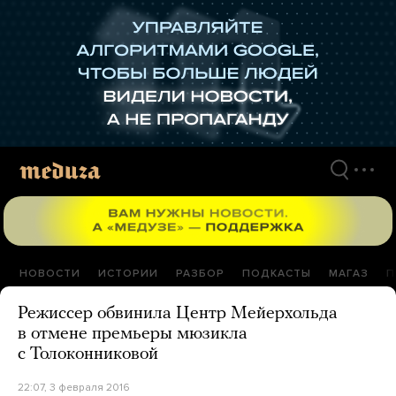
Перейти
к
материалам
НОВОСТИ
ИСТОРИИ
РАЗБОР
ПОДКАСТЫ
МАГАЗ
П
Режиссер обвинила Центр Мейерхольда
в отмене премьеры мюзикла
с Толоконниковой
22:07, 3 февраля 2016