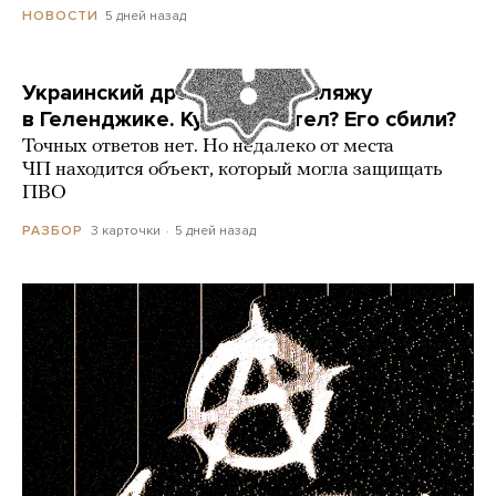
5 дней назад
НОВОСТИ
Украинский дрон попал по пляжу
в Геленджике. Куда он летел? Его сбили?
Точных ответов нет. Но недалеко от места
ЧП находится объект, который могла защищать
ПВО
3 карточки
5 дней назад
РАЗБОР