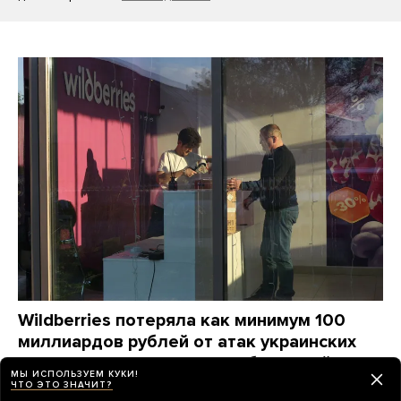
Wildberries потеряла как минимум 100
миллиардов рублей от атак украинских
дронов. Компания станет убыточной
МЫ ИСПОЛЬЗУЕМ КУКИ!
на годы, ей придется «переизобретать
ЧТО ЭТО ЗНАЧИТ?