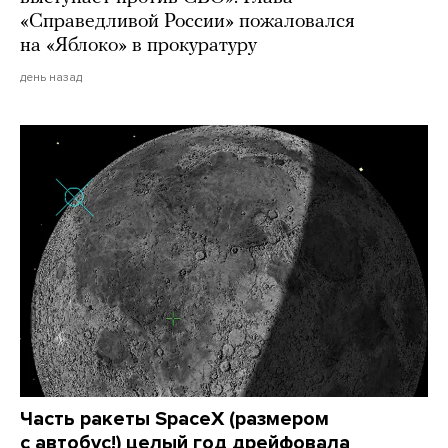
«Справедливой России» пожаловался
на «Яблоко» в прокуратуру
день назад
Часть ракеты SpaceX (размером
с автобус!) целый год дрейфовала