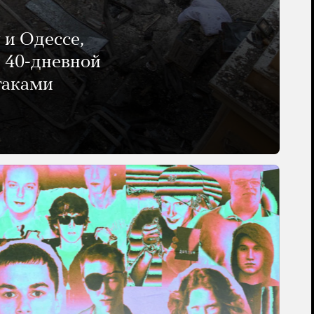
 и Одессе,
и 40-дневной
таками