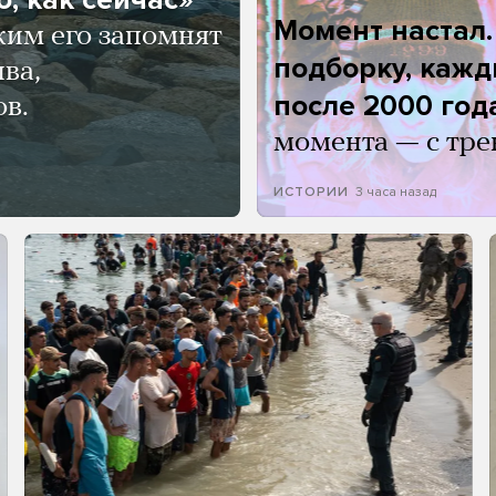
Момент настал
ким его запомнят
подборку, кажд
ва,
после 2000 год
ов.
момента — с тре
3 часа назад
ИСТОРИИ