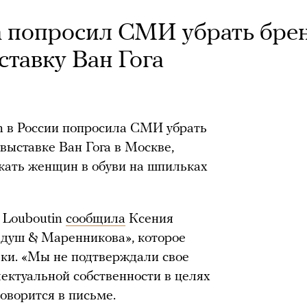
in попросил СМИ убрать бре
ставку Ван Гога
in в России попросила СМИ убрать
выставке Ван Гога в Москве,
кать женщин в обуви на шпильках
n Louboutin
сообщила
Ксения
едуш & Маренникова», которое
ки. «Мы не подтверждали свое
лектуальной собственности в целях
оворится в письме.