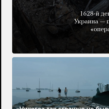
1628-й де
Украина — п
«опер
«Никогда так страшно не было