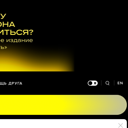
EN
ЩЬ ДРУГА