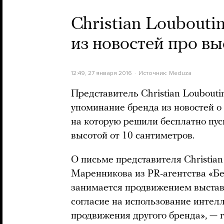
Christian Loubout
из новостей про вы
12:49, 27 января 2016
Источник:
Meduza
Представитель Christian Loubout
упоминание бренда из новостей о 
на которую решили бесплатно пус
высотой от 10 сантиметров.
О письме представителя Christia
Маренникова из PR-агентства «Б
занимается продвижением выстав
согласие на использование интел
продвижения другого бренда», — г