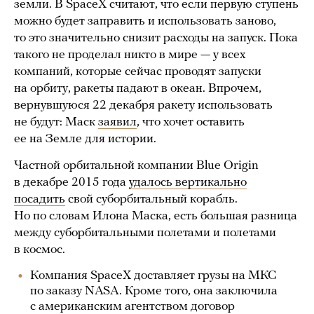
земли. В SpaceX считают, что если первую ступень
можно будет заправить и использовать заново,
то это значительно снизит расходы на запуск. Пока
такого не проделал никто в мире — у всех
компаний, которые сейчас проводят запуски
на орбиту, ракеты падают в океан. Впрочем,
вернувшуюся 22 декабря ракету использовать
не будут: Маск
заявил
, что хочет оставить
ее на Земле для истории.
Частной орбитальной компании Blue Origin
в декабре 2015 года
удалось вертикально
посадить
свой суборбитальный корабль.
Но по словам Илона Маска, есть большая разница
между суборбитальными полетами и полетами
в космос.
Компания SpaceX доставляет грузы на МКС
по заказу NASA. Кроме того, она заключила
с американским агентством договор