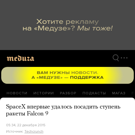
Перейти
к
материалам
НОВОСТИ
ИСТОРИИ
РАЗБОР
ПОДКАСТЫ
МАГАЗ
П
SpaceX впервые удалось посадить ступень
ракеты Falcon 9
05:34, 22 декабря 2015
Источник:
Techcrunch