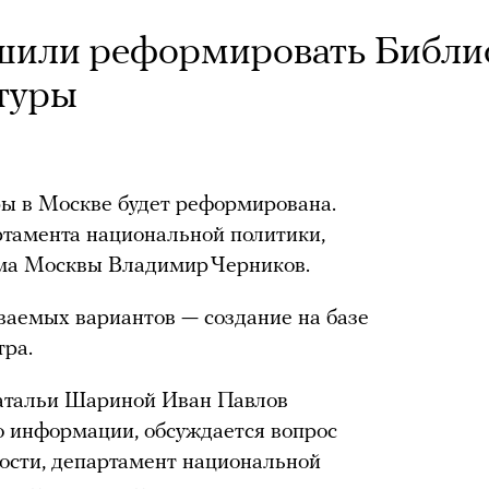
шили реформировать Библи
туры
ры в Москве будет реформирована.
ртамента национальной политики,
ма Москвы Владимир Черников.
иваемых вариантов — создание на базе
тра.
атальи Шариной Иван Павлов
го информации, обсуждается вопрос
ности, департамент национальной