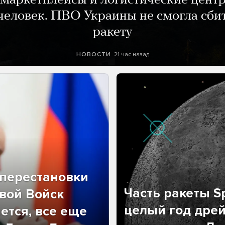
маркетплейсы и логистические цент
человек. ПВО Украины не смогла сби
ракету
21 час назад
НОВОСТИ
перестановки
Часть ракеты Sp
вой Войск
целый год дрей
ется, все еще