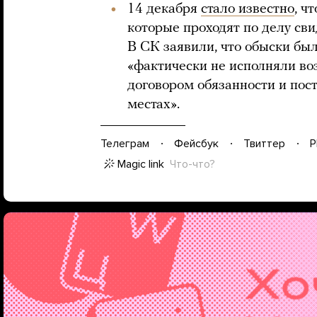
14 декабря
стало известно
, ч
которые проходят по делу св
В СК заявили, что обыски бы
«фактически не исполняли в
договором обязанности и пост
местах».
Телеграм
Фейсбук
Твиттер
P
Magic link
Что-что?