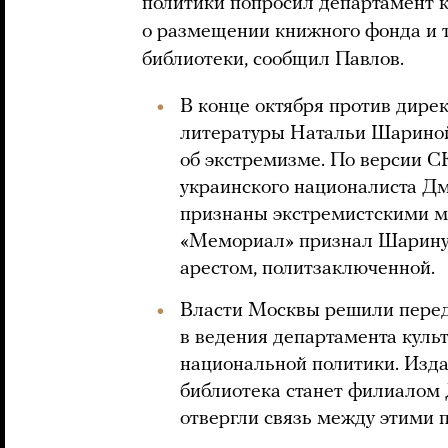
политики попросил департамент 
о размещении книжного фонда и т
библиотеки, сообщил Павлов.
В конце октября против дире
литературы Натальи Шариной
об экстремизме. По версии С
украинского националиста Дм
признаны экстремистскими 
«Мемориал» признал Шарину
арестом, политзаключенной.
Власти Москвы решили перед
в ведения департамента куль
национальной политики. Изд
библиотека станет филиалом
отвергли связь между этими 